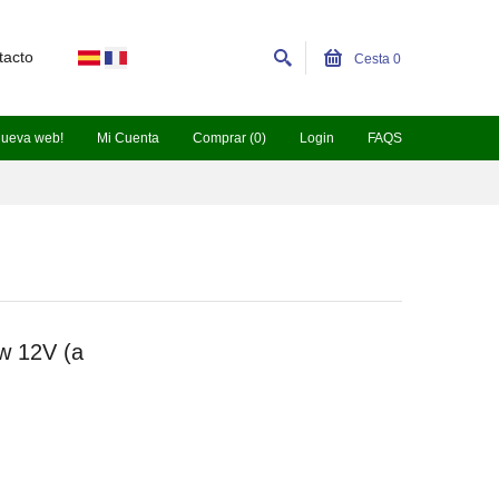
tacto
Cesta
0
nueva web!
Mi Cuenta
Comprar (0)
Login
FAQS
w 12V (a