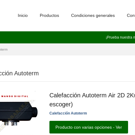
Inicio
Productos
Condiciones generales
Con
¡Prueba nuestra 
oterm
cción Autoterm
Calefacción Autoterm Air 2D 2K
escoger)
Calefacción Autoterm
Producto con varias opciones - Ver