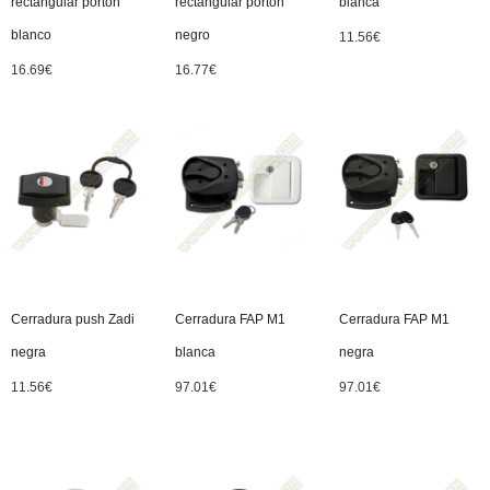
rectangular portón
rectangular portón
blanca
blanco
negro
11.56
€
16.69
€
16.77
€
Cerradura push Zadi
Cerradura FAP M1
Cerradura FAP M1
negra
blanca
negra
11.56
€
97.01
€
97.01
€