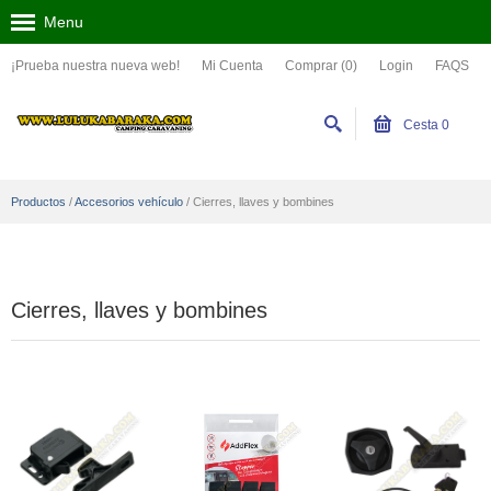
Menu
¡Prueba nuestra nueva web!
Mi Cuenta
Comprar (0)
Login
FAQS
Cesta
0
Productos
/
Accesorios vehículo
/
Cierres, llaves y bombines
Cierres, llaves y bombines