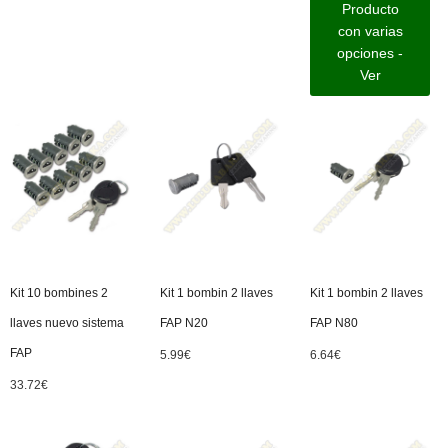
Producto
con varias
opciones -
Ver
Kit 10 bombines 2
Kit 1 bombin 2 llaves
Kit 1 bombin 2 llaves
llaves nuevo sistema
FAP N20
FAP N80
FAP
5.99
€
6.64
€
33.72
€