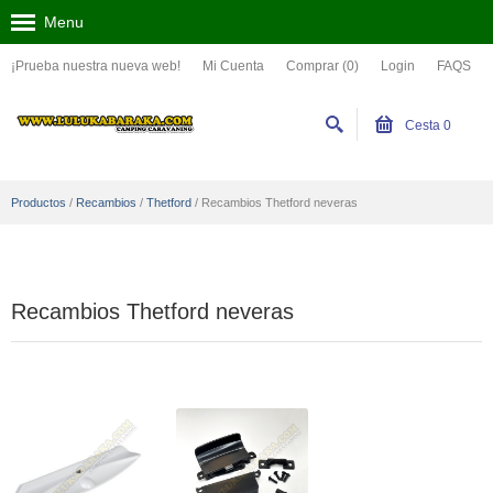
Menu
¡Prueba nuestra nueva web!
Mi Cuenta
Comprar (0)
Login
FAQS
Cesta
0
Productos
/
Recambios
/
Thetford
/
Recambios Thetford neveras
Recambios Thetford neveras