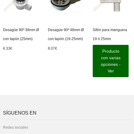
Desagüe 90º 38mm Ø
Desagüe 90º 48mm Ø
Sifón para manguera
con tapón (25mm)
con tapón (19-25mm)
19 ó 25mm
6.33
€
8.07
€
Producto
con varias
opciones -
Ver
SÍGUENOS EN
Redes sociales