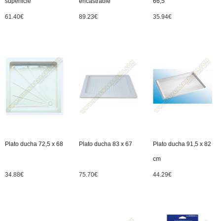
superficie
encastrable
66,5
61.40
€
89.23
€
35.94
€
Plato ducha 72,5 x 68
Plato ducha 83 x 67
Plato ducha 91,5 x 82
cm
34.88
€
75.70
€
44.29
€