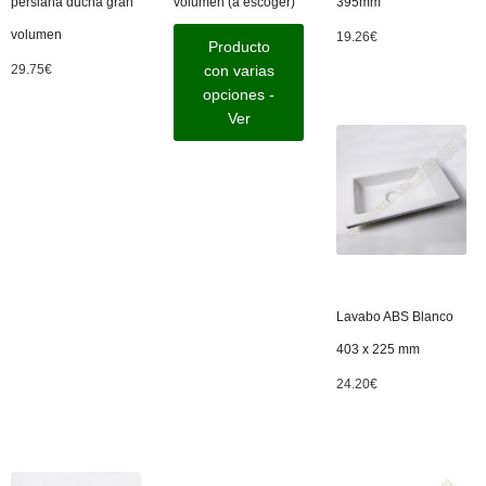
persiana ducha gran
volumen (a escoger)
395mm
volumen
19.26
€
Producto
29.75
€
con varias
opciones -
Ver
Lavabo ABS Blanco
403 x 225 mm
24.20
€