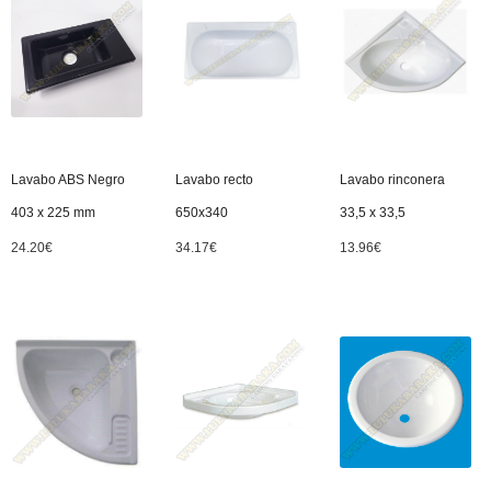
Lavabo ABS Negro
Lavabo recto
Lavabo rinconera
403 x 225 mm
650x340
33,5 x 33,5
24.20
€
34.17
€
13.96
€