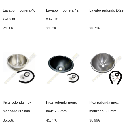
Lavabo rinconera 40
Lavabo rinconera 42
Lavabo redondo Ø 29
x 40 cm
x 42 cm
24.03
€
32.73
€
38.72
€
Pica redonda inox.
Pica redonda negro
Pica redonda inox.
matizado 265mm
mate 265mm
matizado 300mm
35.53
€
45.77
€
36.99
€