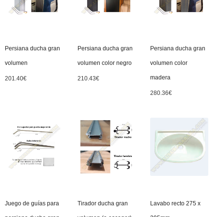
Persiana ducha gran
Persiana ducha gran
Persiana ducha gran
volumen
volumen color negro
volumen color
madera
201.40
€
210.43
€
280.36
€
Juego de guías para
Tirador ducha gran
Lavabo recto 275 x