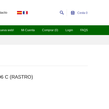
tacto
Cesta
0
nueva web!
Mi Cuenta
Comprar (0)
Login
FAQS
006 C (RASTRO)