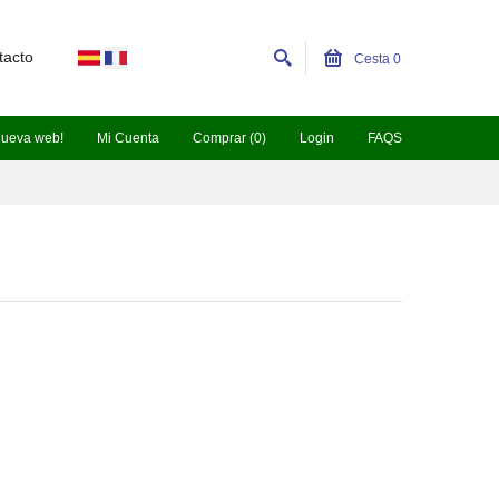
tacto
Cesta
0
nueva web!
Mi Cuenta
Comprar (0)
Login
FAQS
.