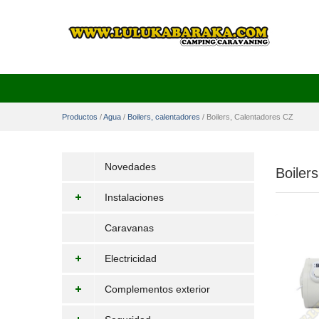
Productos
/
Agua
/
Boilers, calentadores
/
Boilers, Calentadores CZ
Novedades
Boiler
Instalaciones
Caravanas
Electricidad
Complementos exterior