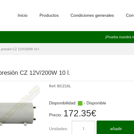
Inicio
Productos
Condiciones generales
Con
¡Prueba nuestra 
r presión CZ 12V/200W 10 l.
 presión CZ 12V/200W 10 l.
Ref:
BCZ10L
Disponibilidad:
- Disponible
172.35
€
Precio:
Unidades:
añadir