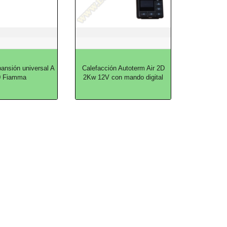
ansión universal A
Calefacción Autoterm Air 2D
0 Fiamma
2Kw 12V con mando digital