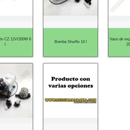
sión CZ 12V/200W 6
Vaso de exp
Bomba Shurflo 10 l
l.
2