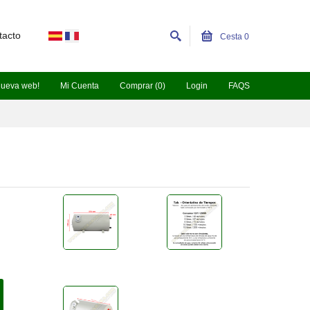
tacto
Cesta
0
nueva web!
Mi Cuenta
Comprar (0)
Login
FAQS