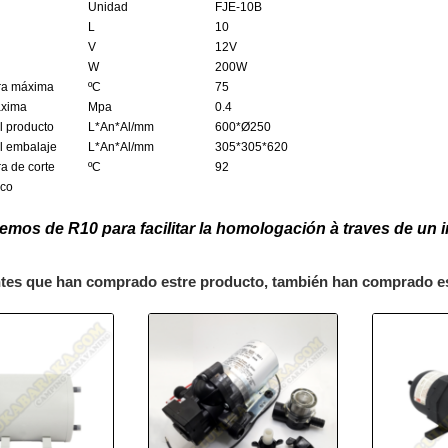
Unidad
FJE-10B
L
10
V
12V
W
200W
ra máxima
ºC
75
áxima
Mpa
0.4
 producto
L*An*Al/mm
600*Ø250
l embalaje
L*An*Al/mm
305*305*620
a de corte
ºC
92
nco
emos de R10 para facilitar la homologación à traves de un 
ntes que han comprado estre producto, también han comprado e