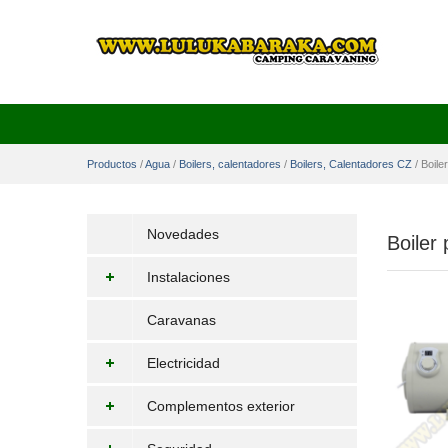
Productos
/
Agua
/
Boilers, calentadores
/
Boilers, Calentadores CZ
/
Boile
Novedades
Boiler
Instalaciones
Caravanas
Electricidad
Complementos exterior