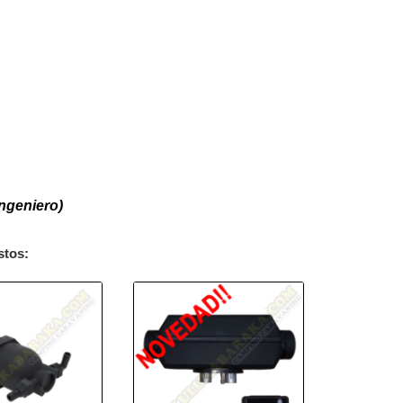
ingeniero)
stos: