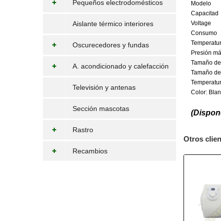
Pequeños electrodomésticos
Modelo
Capacitad
Aislante térmico interiores
Voltage
Consumo
Temperatu
Oscurecedores y fundas
Presión m
Tamaño del
A. acondicionado y calefacción
Tamaño de
Temperatur
Televisión y antenas
Color: Bla
Sección mascotas
(Dispon
Rastro
Otros clie
Recambios