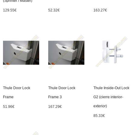
(Sprinter / Master)
129.55
€
52.32
€
163.27
€
Thule Door Lock
Thule Door Lock
Thule Inside-Out Lock
Frame
Frame 3
G2 (cierre interior-
exterior)
51.96
€
167.29
€
85.33
€