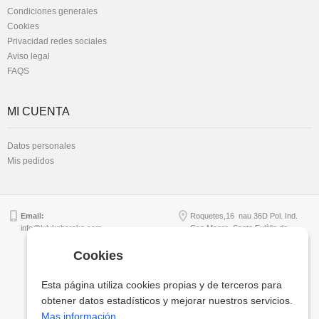
Condiciones generales
Cookies
Privacidad redes sociales
Aviso legal
FAQS
MI CUENTA
Datos personales
Mis pedidos
Email:
Roquetes,16 nau 36D Pol. Ind.
info@lulukabaraka.com
Can Magre, Santa Eulàlia de
Ronçana - B64956949
Cookies
Esta página utiliza cookies propias y de terceros para
Copyright © Lulukabaraka, S.L.
obtener datos estadísticos y mejorar nuestros servicios.
Mas información