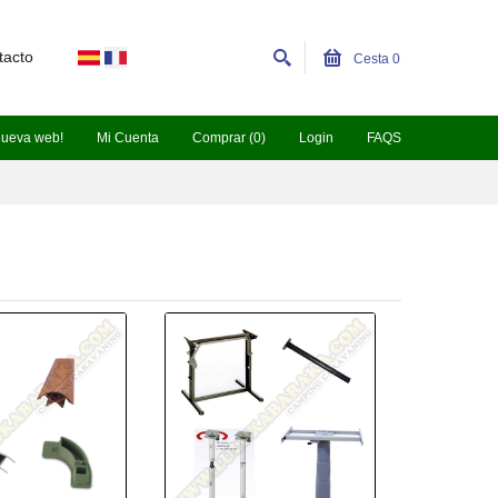
tacto
Cesta
0
nueva web!
Mi Cuenta
Comprar (0)
Login
FAQS