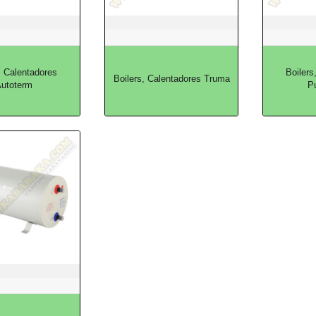
, Calentadores
Boilers
Boilers, Calentadores Truma
utoterm
P