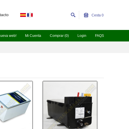
tacto
Cesta
0
nueva web!
Mi Cuenta
Comprar (0)
Login
FAQS