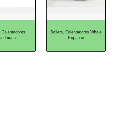
, Calentadores
Boilers, Calentadores Whale
undmann
Expanse