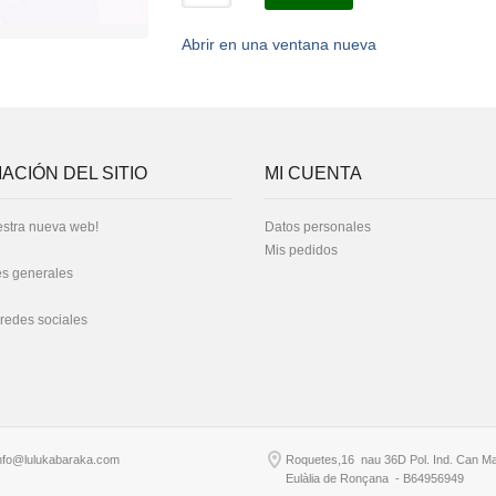
Abrir en una ventana nueva
ACIÓN DEL SITIO
MI CUENTA
stra nueva web!
Datos personales
Mis pedidos
s generales
 redes sociales
nfo@lulukabaraka.com
Roquetes,16 nau 36D Pol. Ind. Can Ma
Eulàlia de Ronçana - B64956949