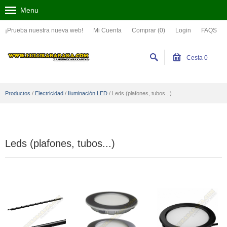
Menu
¡Prueba nuestra nueva web!
Mi Cuenta
Comprar (0)
Login
FAQS
Cesta
0
Productos
/
Electricidad
/
Iluminación LED
/
Leds (plafones, tubos...)
Leds (plafones, tubos...)