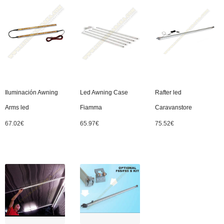
Iluminación Awning
Led Awning Case
Rafter led
Arms led
Fiamma
Caravanstore
67.02
€
65.97
€
75.52
€