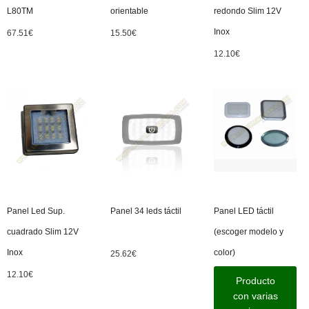
L80TM
orientable
redondo Slim 12V
Inox
67.51
€
15.50
€
12.10
€
Panel Led Sup.
Panel 34 leds táctil
Panel LED táctil
cuadrado Slim 12V
(escoger modelo y
Inox
color)
25.62
€
12.10
€
Producto
con varias