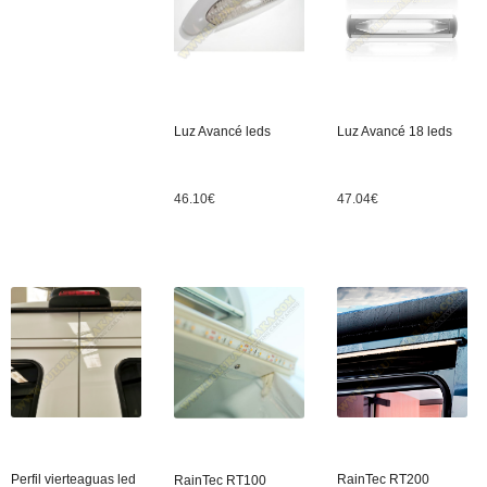
Luz Avancé leds
Luz Avancé 18 leds
46.10
€
47.04
€
Perfil vierteaguas led
RainTec RT200
RainTec RT100