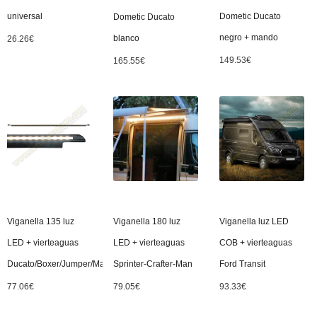
universal
Dometic Ducato
Dometic Ducato
negro + mando
blanco
26.26
€
149.53
€
165.55
€
Viganella 135 luz
Viganella 180 luz
Viganella luz LED
LED + vierteaguas
LED + vierteaguas
COB + vierteaguas
Ducato/Boxer/Jumper/Master/Movano/NV400
Sprinter-Crafter-Man
Ford Transit
77.06
€
79.05
€
93.33
€