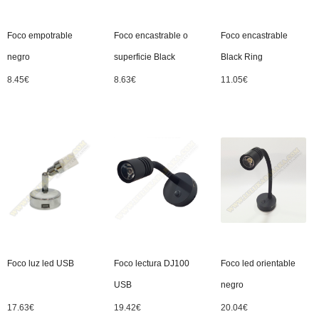
Foco empotrable
Foco encastrable o
Foco encastrable
negro
superficie Black
Black Ring
8.45
€
8.63
€
11.05
€
Foco luz led USB
Foco lectura DJ100
Foco led orientable
USB
negro
17.63
€
19.42
€
20.04
€