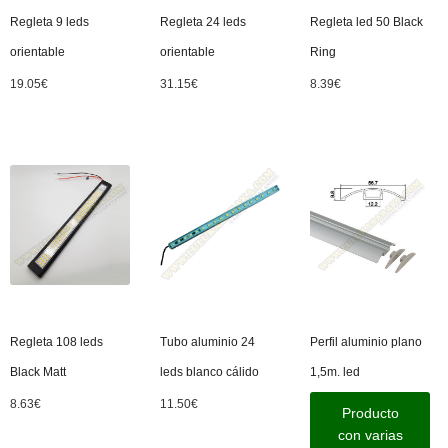
Regleta 9 leds
Regleta 24 leds
Regleta led 50 Black
orientable
orientable
Ring
19.05
€
31.15
€
8.39
€
Regleta 108 leds
Tubo aluminio 24
Perfil aluminio plano
Black Matt
leds blanco cálido
1,5m. led
8.63
€
11.50
€
Producto
con varias