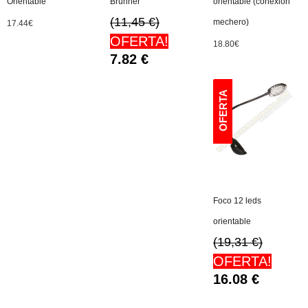
Orientable
Brunner
orientable (conexión
(11,45 €)
mechero)
17.44
€
OFERTA!
18.80
€
7.82
€
Foco 12 leds
orientable
(19,31 €)
OFERTA!
16.08
€