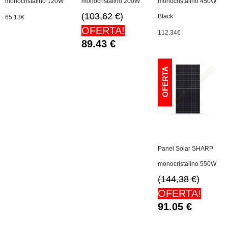
monocristalino 120W
monocristalino 200W
monocristalino 450W
(103,62 €)
Black
65.13
€
OFERTA!
112.34
€
89.43
€
Panel Solar SHARP
monocristalino 550W
(144,38 €)
OFERTA!
91.05
€