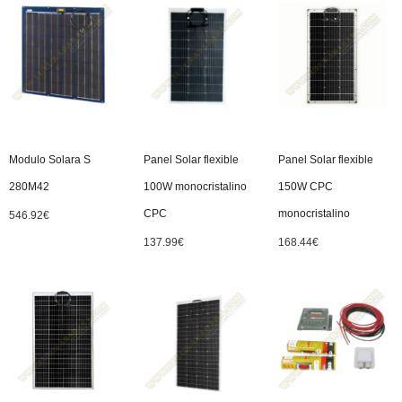
Modulo Solara S
Panel Solar flexible
Panel Solar flexible
280M42
100W monocristalino
150W CPC
CPC
monocristalino
546.92
€
137.99
€
168.44
€