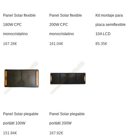
Panel Solar flexible
Panel Solar flexible
Kit montaje para
180W CPC
200W CPC
placa semiflexible
monocristalino
monocristalino
10A LCD
167.26
€
161.04
€
85.35
€
Panel Solar plegable
Panel Solar plegable
portátil 100W
portátil 200W
151.94
€
167.92
€