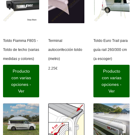
Toldo Fiamma F80S -
Terminal
Toldo Euro Trail para
Toldo de techo (varias
autoconfección toldo
guía rail 260/300 cm
medidas y colores)
(metro)
(a escoger)
2.25
€
Producto
Producto
con varias
con varias
opciones -
opciones -
Ver
Ver