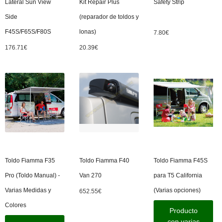
Lateral Sun View
Kit Repair Plus
Safety Strip
Side
(reparador de toldos y
F45S/F65S/F80S
lonas)
7.80
€
176.71
€
20.39
€
Toldo Fiamma F35
Toldo Fiamma F40
Toldo Fiamma F45S
Pro (Toldo Manual) -
Van 270
para T5 California
Varias Medidas y
(Varias opciones)
652.55
€
Colores
Producto
con varias