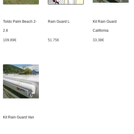
Toldo Palm Beach 2-
Rain Guard L
Kit Rain Guard
2.6
California
109.89
€
51.75
€
33.38
€
Kit Rain Guard Van