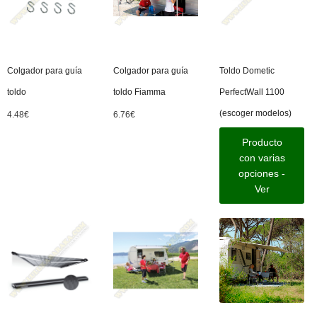
Colgador para guía
Colgador para guía
Toldo Dometic
toldo
toldo Fiamma
PerfectWall 1100
(escoger modelos)
4.48
€
6.76
€
Producto
con varias
opciones -
Ver