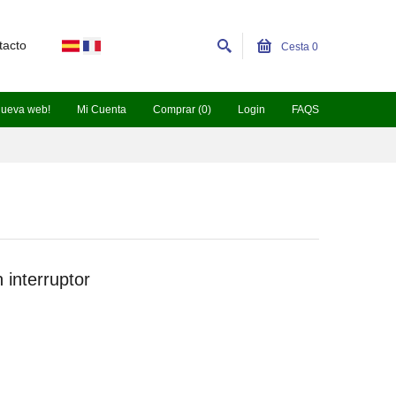
tacto
Cesta
0
nueva web!
Mi Cuenta
Comprar (0)
Login
FAQS
interruptor