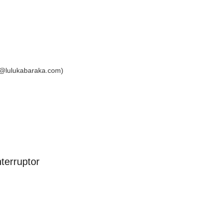
fo@lulukabaraka.com)
terruptor