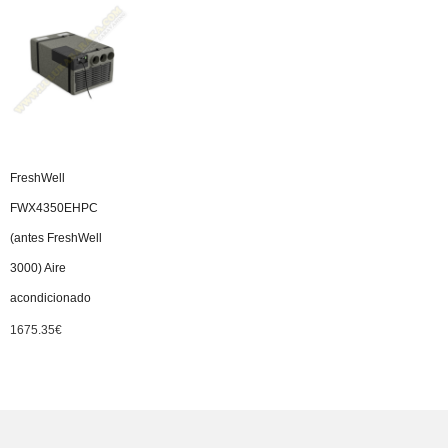
FreshWell
FWX4350EHPC
(antes FreshWell
3000) Aire
acondicionado
1675.35
€