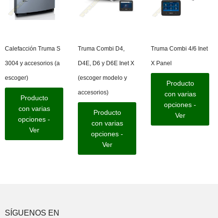
Calefacción Truma S
Truma Combi D4,
Truma Combi 4/6 Inet
3004 y accesorios (a
D4E, D6 y D6E Inet X
X Panel
escoger)
(escoger modelo y
Producto
accesorios)
con varias
Producto
opciones -
con varias
Producto
Ver
opciones -
con varias
Ver
opciones -
Ver
SÍGUENOS EN