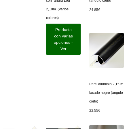
con ranura Led
(ángulo corto)
2,10m. (Varios
24.85
€
colores)
Producto
con varias
opciones -
Ver
Perfil aluminio 2,15 m
lacado negro (ángulo
corto)
22.55
€