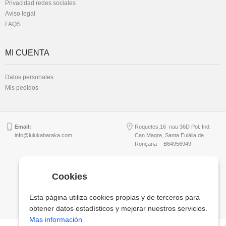
Privacidad redes sociales
Aviso legal
FAQS
MI CUENTA
Datos personales
Mis pedidos
Email:
Roquetes,16 nau 36D Pol. Ind.
info@lulukabaraka.com
Can Magre, Santa Eulàlia de
Ronçana - B64956949
Cookies
Copyright © Lulukabaraka, S.L.
Esta página utiliza cookies propias y de terceros para
obtener datos estadísticos y mejorar nuestros servicios.
Mas información