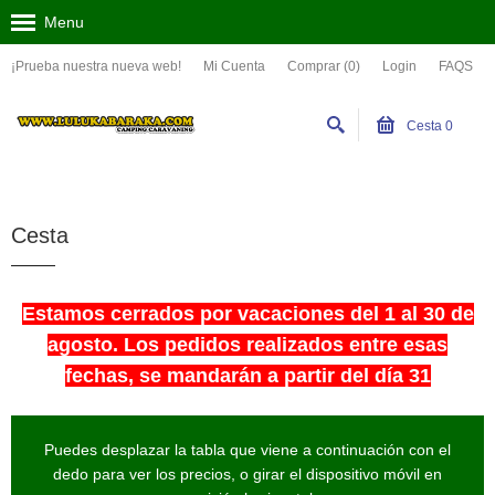
Menu
¡Prueba nuestra nueva web!
Mi Cuenta
Comprar (0)
Login
FAQS
Cesta
0
Cesta
Estamos cerrados por vacaciones del 1 al 30 de
agosto. Los pedidos realizados entre esas
fechas, se mandarán a partir del día 31
Puedes desplazar la tabla que viene a continuación con el
dedo para ver los precios, o girar el dispositivo móvil en