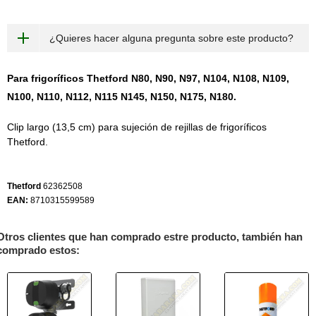
¿Quieres hacer alguna pregunta sobre este producto?
Para frigoríficos Thetford N80, N90, N97, N104, N108, N109,
N100, N110, N112, N115 N145, N150, N175, N180.
Clip largo (13,5 cm) para sujeción de rejillas de frigoríficos
Thetford.
Thetford
62362508
EAN:
8710315599589
Otros clientes que han comprado estre producto, también han
comprado estos: