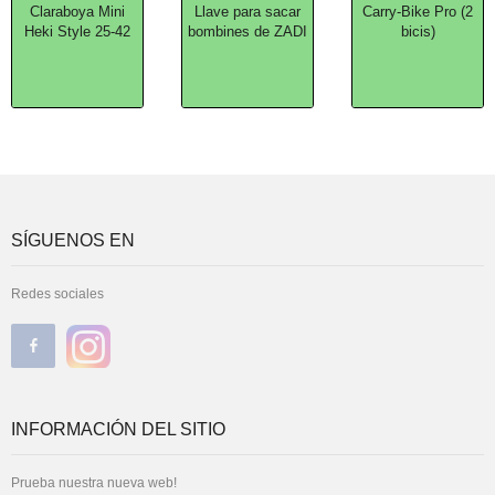
Claraboya Mini
Llave para sacar
Carry-Bike Pro (2
Heki Style 25-42
bombines de ZADI
bicis)
SÍGUENOS EN
Redes sociales
INFORMACIÓN DEL SITIO
Prueba nuestra nueva web!