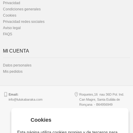
Privacidad
Condiciones generales
Cookies
Privacidad redes sociales
Aviso legal
FAQS
MI CUENTA
Datos personales
Mis pedidos
Email:
Roquetes,16 nau 36D Pol. Ind.
info@lulukabaraka.com
Can Magre, Santa Eulàlia de
Ronçana - B64956949
Cookies
Copyright © Lulukabaraka, S.L.
Esta página utiliza cookies propias y de terceros para