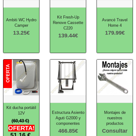
Kit Fresh-Up
Ambiti WC Hydro
Avancé Travel
Renove Cassette
Camper
Home 4
C220
13.25
€
179.99
€
139.44
€
Kit ducha portátil
Estructura Asiento
Montajes de
12V
Aguti G2000 y
nuestros
(60,43 €)
componentes
productos
OFERTA!
466.85
€
Consultar
51.16
€