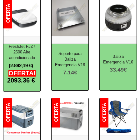
FreshJet FJZ7
2600 Aire
Soporte para
Baliza
acondicionado
Baliza
Emergencia V16
Emergencia V16
(2.892,19 €)
33.49
€
7.14
€
OFERTA!
2093.36
€