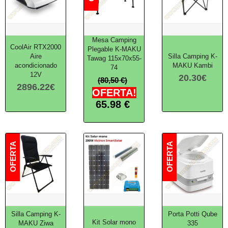
Mesa Camping
CoolAir RTX2000
Plegable K-MAKU
Aire
Silla Camping K-
Tawag 115x70x55-
acondicionado
MAKU Kambi
74
12V
20.30
€
(80,50 €)
2896.22
€
OFERTA!
65.98
€
Silla Camping K-
Porta Potti Qube
Kit Solar mono
MAKU Ziwa
335