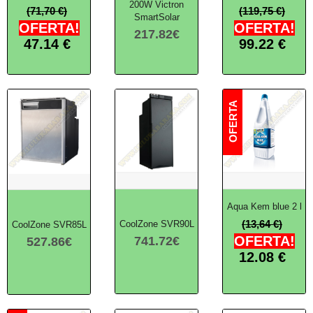
200W Victron
(71,70 €)
(119,75 €)
SmartSolar
OFERTA!
OFERTA!
217.82
€
47.14
€
99.22
€
Aqua Kem blue 2 l
(13,64 €)
CoolZone SVR90L
CoolZone SVR85L
OFERTA!
741.72
€
527.86
€
12.08
€