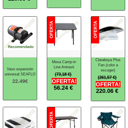
Claraboya Plus
Mesa Camp-in
Fan (color a
Line Antrasit
Vaso expansión
escoger)
(73,18 €)
universal SEAFLO
(261,57 €)
OFERTA!
22.49
€
OFERTA!
56.24
€
220.06
€