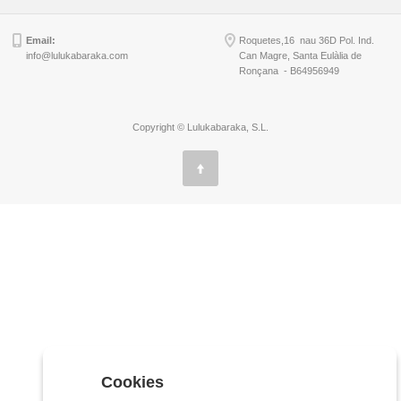
Email:
Roquetes,16 nau 36D Pol. Ind.
info@lulukabaraka.com
Can Magre, Santa Eulàlia de
Ronçana - B64956949
Copyright © Lulukabaraka, S.L.
Cookies