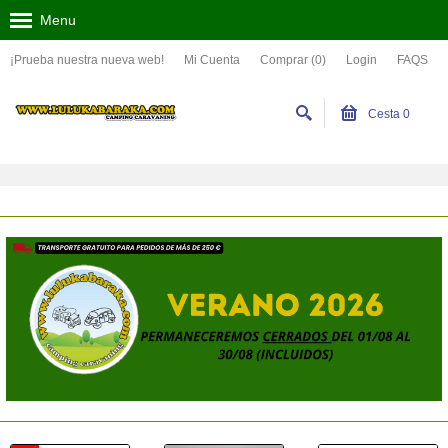
Menu
¡Prueba nuestra nueva web!
Mi Cuenta
Comprar (0)
Login
FAQS
Cesta
0