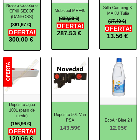
Nevera CoolZone
Silla Camping K-
Mobicool MRF40
CF40 SECOP
MAKU Tulia
(DANFOSS)
(332,30 €)
(17,40 €)
(361,97 €)
OFERTA!
OFERTA!
OFERTA!
287.53
€
13.56
€
300.00
€
Depósito agua
100L (paso de
Depósito 50L Van
rueda)
PSA
EcoAir Blue 2 l
(156,96 €)
143.59
€
12.05
€
OFERTA!
120.66
€