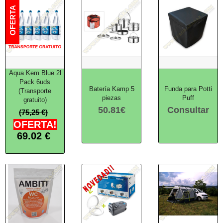
Aqua Kem Blue 2l
Pack 6uds
Batería Kamp 5
Funda para Potti
(Transporte
piezas
Puff
gratuito)
50.81
€
Consultar
(75,25 €)
OFERTA!
69.02
€