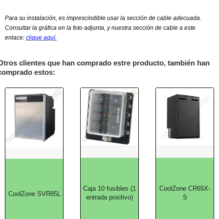
Para su instalación, es imprescindible usar la sección de cable adecuada.
Consultar la gráfica en la foto adjunta, y nuestra sección de cable a este
enlace:
clique aquí.
Otros clientes que han comprado estre producto, también han
comprado estos:
Caja 10 fusibles (1
CoolZone CR65X-
CoolZone SVR85L
entrada positivo)
S