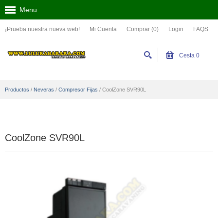
Menu
¡Prueba nuestra nueva web!
Mi Cuenta
Comprar (0)
Login
FAQS
Cesta
0
Productos
/
Neveras
/
Compresor Fijas
/
CoolZone SVR90L
CoolZone SVR90L