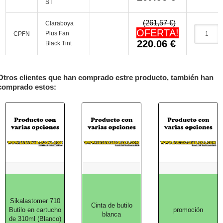
ST
(261,57 €)
Claraboya
OFERTA!
Plus Fan
CPFN
220.06
€
Black Tint
Otros clientes que han comprado estre producto, también han
comprado estos:
Sikalastomer 710
Cinta de butilo
Butilo en cartucho
promoción
blanca
de 310ml (Blanco)