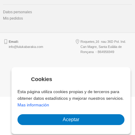
Datos personales
Mis pedidos
Email:
Roquetes,16 nau 36D Pol. Ind.
info@lulukabaraka.com
Can Magre, Santa Eulàlia de
Ronçana - B64956949
Copyright © Lulukabaraka, S.L.
Cookies
Esta página utiliza cookies propias y de terceros para
obtener datos estadísticos y mejorar nuestros servicios.
Mas información
Aceptar