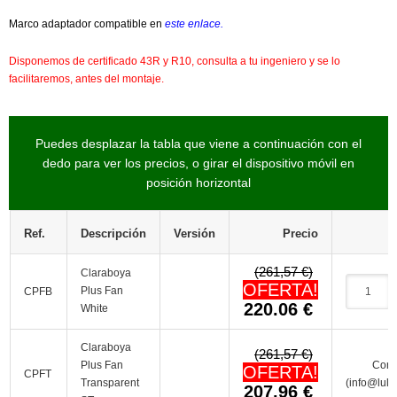
Marco adaptador compatible en
este enlace.
Disponemos de certificado 43R y R10, consulta a tu ingeniero y se lo
facilitaremos, antes del montaje.
Puedes desplazar la tabla que viene a continuación con el
dedo para ver los precios, o girar el dispositivo móvil en
posición horizontal
Ref.
Descripción
Versión
Precio
(261,57 €)
Claraboya
OFERTA!
Plus Fan
CPFB
220.06
€
White
Claraboya
(261,57 €)
Plus Fan
Cons
OFERTA!
CPFT
Transparent
(info@lul
207.96
€