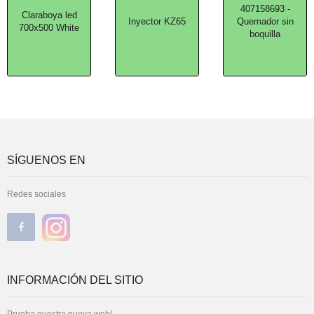
407158693 -
Claraboya led
Inyector KZ65
Quemador sin
700x500 White
boquilla
SÍGUENOS EN
Redes sociales
INFORMACIÓN DEL SITIO