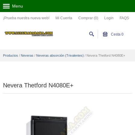
Menu
¡Prueba nuestra nueva web!
Mi Cuenta
Comprar (0)
Login
FAQS
Cesta
0
Productos
/
Neveras
/
Neveras absorción (Trivalentes)
/
Nevera Thetford N4080E+
Nevera Thetford N4080E+