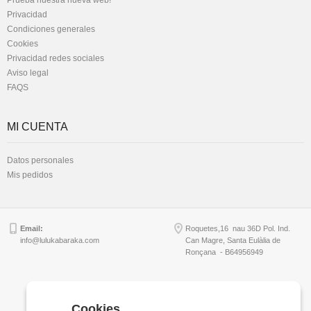
Prueba nuestra nueva web!
Privacidad
Condiciones generales
Cookies
Privacidad redes sociales
Aviso legal
FAQS
MI CUENTA
Datos personales
Mis pedidos
Email:
Roquetes,16 nau 36D Pol. Ind.
info@lulukabaraka.com
Can Magre, Santa Eulàlia de
Ronçana - B64956949
Copyright © Lulukabaraka, S.L.
Cookies