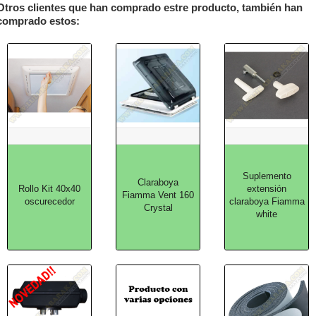
Otros clientes que han comprado estre producto, también han
comprado estos:
Suplemento
Claraboya
Rollo Kit 40x40
extensión
Fiamma Vent 160
oscurecedor
claraboya Fiamma
Crystal
white