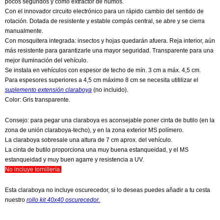
pocos segundos y como extractor de humos.
Con el innovador circuito electrónico para un rápido cambio del sentido de
rotación. Dotada de resistente y estable compás central, se abre y se cierra
manualmente.
Con mosquitera integrada: insectos y hojas quedarán afuera. Reja interior, aún
más resistente para garantizarle una mayor seguridad. Transparente para una
mejor iluminación del vehículo.
Se instala en vehículos con espesor de techo de mín. 3 cm a máx. 4,5 cm.
Para espesores superiores a 4,5 cm máximo 8 cm se necesita utitilizar el
suplemento extensión claraboya
(no incluido).
Color: Gris transparente.
Consejo: para pegar una claraboya es aconsejable poner cinta de butilo (en la
zona de unión claraboya-techo), y en la zona exterior MS polímero.
La claraboya sobresale una altura de 7 cm aprox. del vehículo.
La cinta de butilo proporciona una muy buena estanqueidad, y el MS
estanqueidad y muy buen agarre y resistencia a UV.
No incluye tornillería.
Esta claraboya no incluye oscurecedor, si lo deseas puedes añadir a tu cesta
nuestro
rollo kit 40x40 oscurecedor.