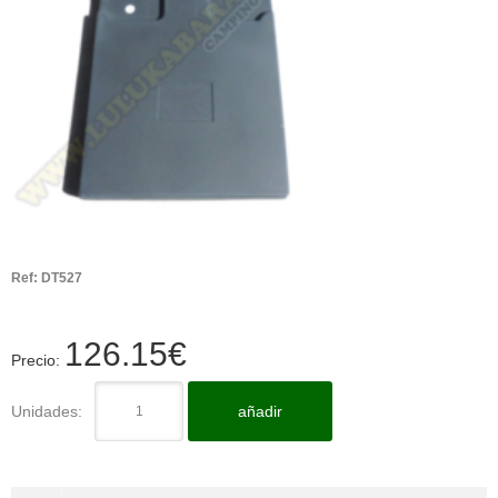
Ref:
DT527
126.15
€
Precio:
Unidades:
añadir