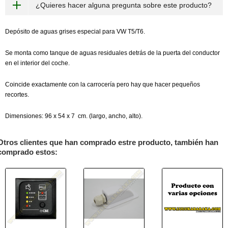
¿Quieres hacer alguna pregunta sobre este producto?
Depósito de aguas grises especial para VW T5/T6.
Se monta como tanque de aguas residuales detrás de la puerta del conductor
en el interior del coche.
Coincide exactamente con la carrocería pero hay que hacer pequeños
recortes.
Dimensiones: 96 x 54 x 7 cm. (largo, ancho, alto).
Otros clientes que han comprado estre producto, también han
comprado estos: