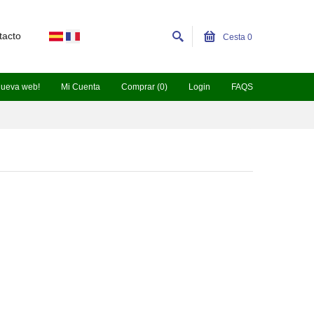
tacto
Cesta
0
nueva web!
Mi Cuenta
Comprar (0)
Login
FAQS