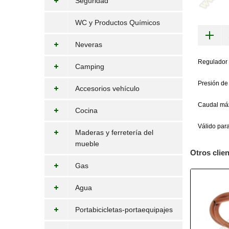
Seguridad
WC y Productos Químicos
Neveras
Regulador 
Camping
Presión de
Accesorios vehículo
Caudal máx
Cocina
Válido pa
Maderas y ferretería del
mueble
Otros clie
Gas
Agua
Portabicicletas-portaequipajes