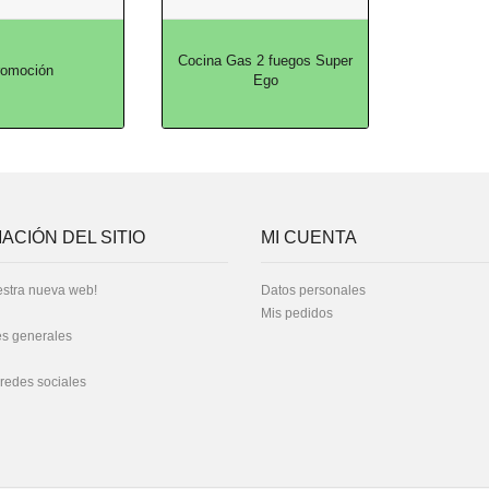
Cocina Gas 2 fuegos Super
romoción
Ego
ACIÓN DEL SITIO
MI CUENTA
stra nueva web!
Datos personales
Mis pedidos
s generales
 redes sociales