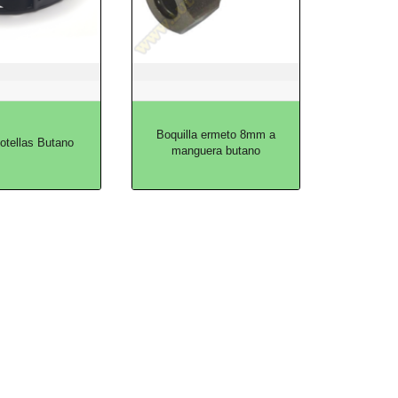
Boquilla ermeto 8mm a
otellas Butano
manguera butano