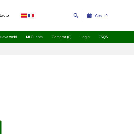
tacto
Cesta
0
nueva web!
Mi Cuenta
Comprar (0)
Login
FAQS