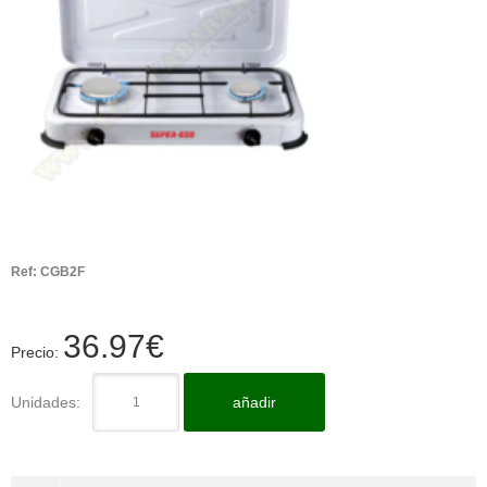
Ref:
CGB2F
36.97
€
Precio:
Unidades:
añadir