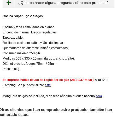
¿Quieres hacer alguna pregunta sobre este producto?
Cocina Super Ego 2 fuegos.
Cocina y tapa esmaltadas en blanco.
Encendido manual, fuegos regulables.
Tapa extraible.
Rejilla de cocina extraible y fácil de limpiar.
Quemadores de diferente tamaño esmaltados.
Consumo máximo 250 g/h.
Medidas 605 x 335 x 10 mm. (largo x ancho x alto).
Diámetro de los fuegos 75mm / 95mm.
Peso: 2,8kg
Es imprescindible el uso de regulador de gas (28-30/37 mbar)
, si utilizas
Camping Gas puedes utilizar
este
.
Manguera de gas no incluida, si deseas añadirla puedes hacerlo
aquí
.
Otros clientes que han comprado estre producto, también han
comprado estos: