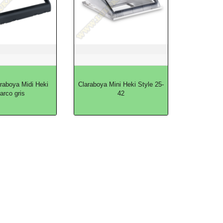
araboya Midi Heki
Claraboya Mini Heki Style 25-
arco gris
42