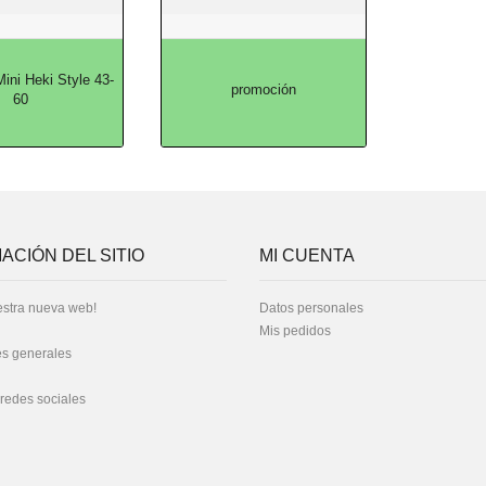
ini Heki Style 43-
promoción
60
ACIÓN DEL SITIO
MI CUENTA
stra nueva web!
Datos personales
Mis pedidos
s generales
 redes sociales