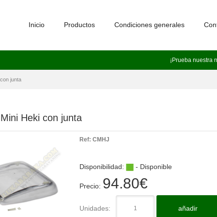
Inicio
Productos
Condiciones generales
Con
¡Prueba nuestra 
 con junta
 Mini Heki con junta
Ref:
CMHJ
Disponibilidad:
- Disponible
94.80
€
Precio:
Unidades:
añadir