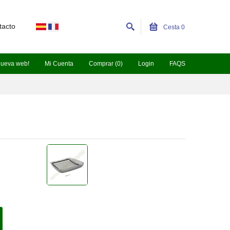
tacto
Cesta
0
nueva web!
Mi Cuenta
Comprar (0)
Login
FAQS