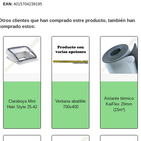
EAN:
4015704239195
Otros clientes que han comprado estre producto, también han
comprado estos:
Aislante térmico
Claraboya Mini
Ventana abatible
KaiFlex 20mm
Heki Style 25-42
700x400
(15m²)