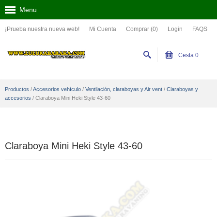
Menu
¡Prueba nuestra nueva web!
Mi Cuenta
Comprar (0)
Login
FAQS
Cesta
0
Productos
/
Accesorios vehículo
/
Ventilación, claraboyas y Air vent
/
Claraboyas y
accesorios
/
Claraboya Mini Heki Style 43-60
Claraboya Mini Heki Style 43-60