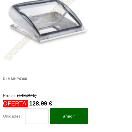
Ref:
MHP4360
(143,20 €)
Precio:
OFERTA!
128.99
€
Unidades:
añadir