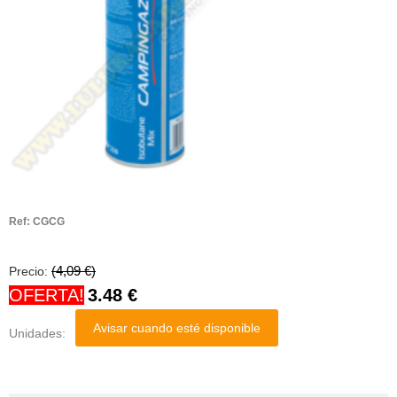
Ref:
CGCG
(4,09 €)
Precio:
OFERTA!
3.48
€
Avisar cuando esté disponible
Unidades: