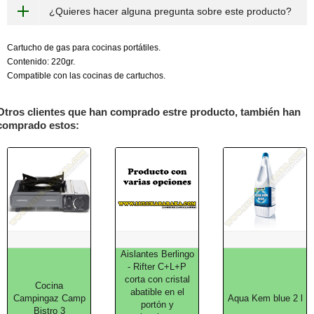
¿Quieres hacer alguna pregunta sobre este producto?
Cartucho de gas para cocinas portátiles.
Contenido: 220gr.
Compatible con las cocinas de cartuchos.
Otros clientes que han comprado estre producto, también han
comprado estos:
Aislantes Berlingo
- Rifter C+L+P
corta con cristal
Cocina
abatible en el
Campingaz Camp
Aqua Kem blue 2 l
portón y
Bistro 3