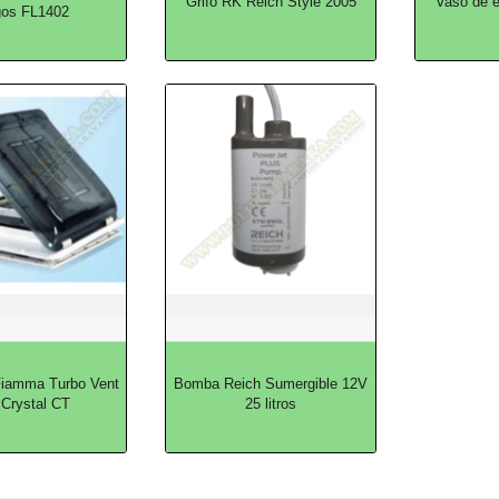
Grifo RK Reich Style 2005
Vaso de 
gos FL1402
Fiamma Turbo Vent
Bomba Reich Sumergible 12V
 Crystal CT
25 litros