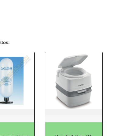
stos: