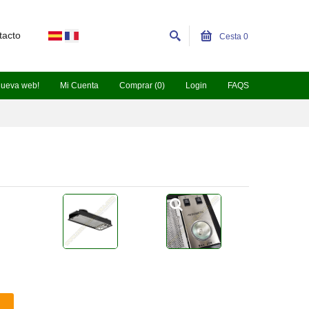
tacto
Cesta
0
nueva web!
Mi Cuenta
Comprar (0)
Login
FAQS