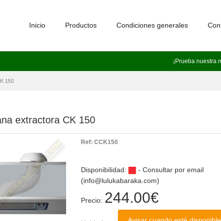
Inicio
Productos
Condiciones generales
Con
¡Prueba nuestra 
CK 150
a extractora CK 150
Ref:
CCK150
Disponibilidad:
- Consultar por email
(info@lulukabaraka.com)
244.00
€
Precio:
Avisar cuando esté disponible