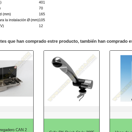
)
401
)
70
ad (mm)
165
ra la instalación Ø (mm)
105
(V)
12
ntes que han comprado estre producto, también han comprado e
regadero CAN 2