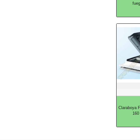
fue
Claraboya 
160