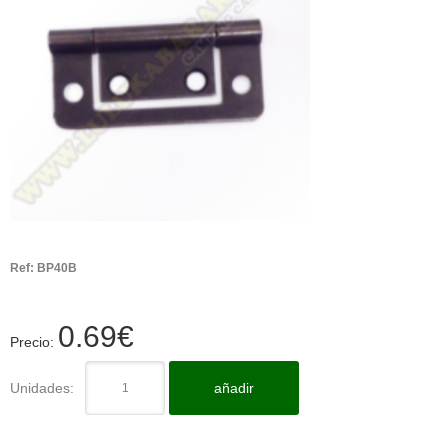
Ref:
BP40B
0.69
€
Precio:
Unidades:
añadir