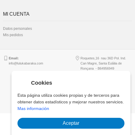
MI CUENTA
Datos personales
Mis pedidos
Email:
Roquetes,16 nau 36D Pol. Ind.
info@lulukabaraka.com
Can Magre, Santa Eulàlia de
Ronçana - B64956949
Cookies
Copyright © Lulukabaraka, S.L.
Esta página utiliza cookies propias y de terceros para
obtener datos estadísticos y mejorar nuestros servicios.
Mas información
Aceptar