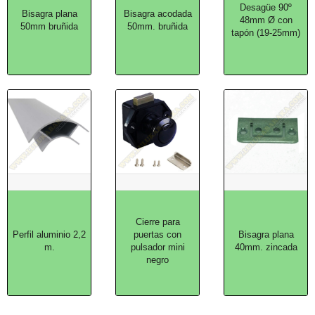
Desagüe 90º
Bisagra plana
Bisagra acodada
48mm Ø con
50mm bruñida
50mm. bruñida
tapón (19-25mm)
Cierre para
Perfil aluminio 2,2
puertas con
Bisagra plana
m.
pulsador mini
40mm. zincada
negro