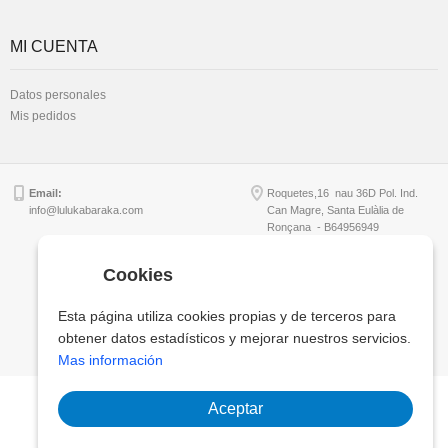
MI CUENTA
Datos personales
Mis pedidos
Email:
Roquetes,16 nau 36D Pol. Ind.
info@lulukabaraka.com
Can Magre, Santa Eulàlia de
Ronçana - B64956949
Cookies
Copyright © Lulukabaraka, S.L.
Esta página utiliza cookies propias y de terceros para
obtener datos estadísticos y mejorar nuestros servicios.
Mas información
Aceptar