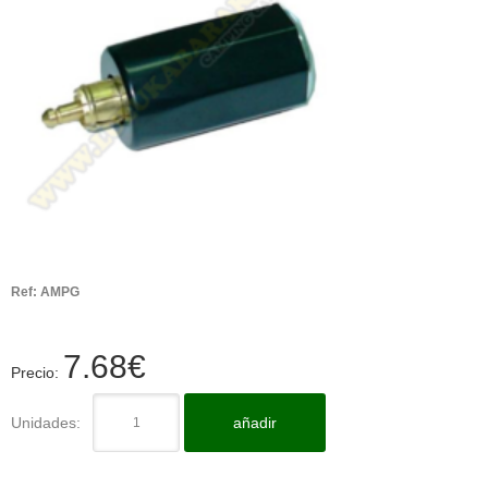
Ref:
AMPG
7.68
€
Precio:
Unidades:
añadir