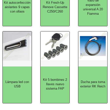
Vaso de
Kit autoconfección
Kit Fresh-Up
expansión
aislantes 9 capas
Renove Cassette
universal A 20
con ollaos
C250/C260
Fiamma
Kit 5 bombines 2
Lámpara led con
Ducha para toma
llaves nuevo
USB
exterior RK Reich
sistema FAP