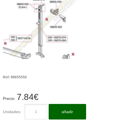
Ref:
98655550
7.84
€
Precio:
Unidades:
añadir