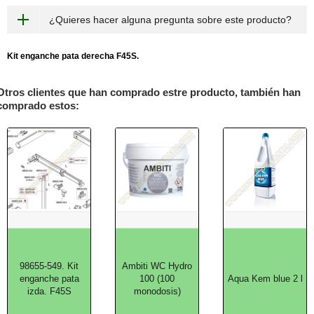
¿Quieres hacer alguna pregunta sobre este producto?
Kit enganche pata derecha F45S.
Otros clientes que han comprado estre producto, también han
comprado estos:
98655-549. Kit
Ambiti WC Hydro
enganche pata
100 (100
Aqua Kem blue 2 l
izda. F45S
monodosis)