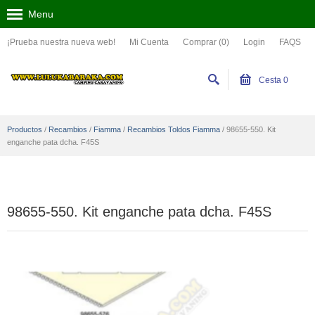
Menu
¡Prueba nuestra nueva web!
Mi Cuenta
Comprar (0)
Login
FAQS
Cesta
0
Productos
/
Recambios
/
Fiamma
/
Recambios Toldos Fiamma
/
98655-550. Kit
enganche pata dcha. F45S
98655-550. Kit enganche pata dcha. F45S