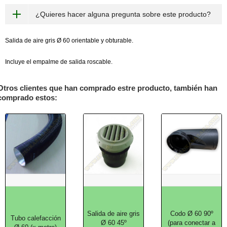
¿Quieres hacer alguna pregunta sobre este producto?
Salida de aire gris Ø 60 orientable y obturable.
Incluye el empalme de salida roscable.
Otros clientes que han comprado estre producto, también han
comprado estos:
Salida de aire gris
Codo Ø 60 90º
Tubo calefacción
Ø 60 45º
(para conectar a