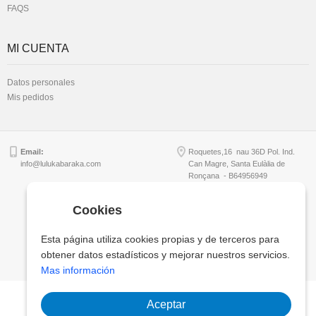
FAQS
MI CUENTA
Datos personales
Mis pedidos
Email:
Roquetes,16 nau 36D Pol. Ind.
info@lulukabaraka.com
Can Magre, Santa Eulàlia de
Ronçana - B64956949
Cookies
Copyright © Lulukabaraka, S.L.
Esta página utiliza cookies propias y de terceros para
obtener datos estadísticos y mejorar nuestros servicios.
Mas información
Aceptar