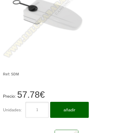
Ref:
SDM
57.78
€
Precio:
Unidades:
añadir