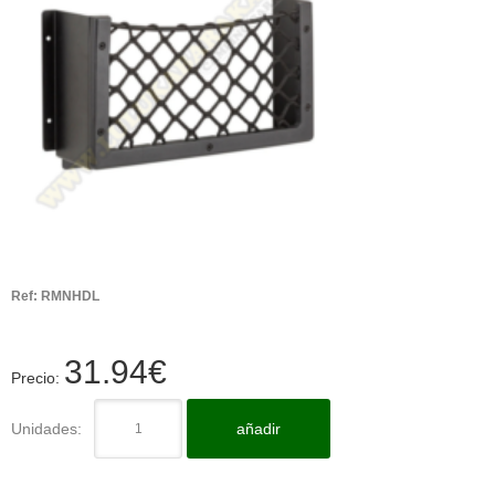
Ref:
RMNHDL
31.94
€
Precio:
Unidades:
añadir