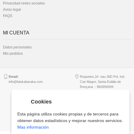
Privacidad redes sociales
Aviso legal
FAQS
MI CUENTA
Datos personales
Mis pedidos
Email:
Roquetes,16 nau 36D Pol. Ind.
info@lulukabaraka.com
Can Magre, Santa Eulàlia de
Ronçana - B64956949
Cookies
Copyright © Lulukabaraka, S.L.
Esta página utiliza cookies propias y de terceros para
obtener datos estadísticos y mejorar nuestros servicios.
Mas información