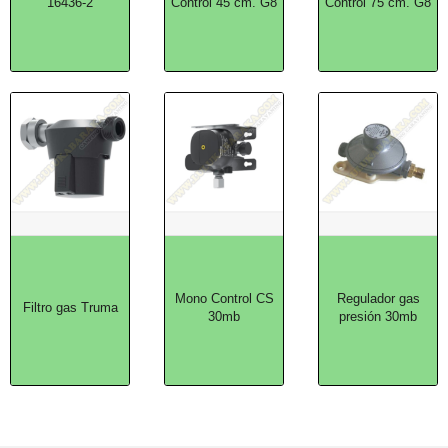
16436-2
Control 45 cm. G8
Control 75 cm. G8
Mono Control CS
Regulador gas
Filtro gas Truma
30mb
presión 30mb