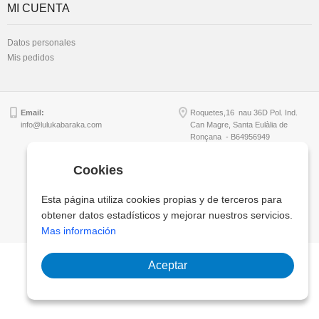
MI CUENTA
Datos personales
Mis pedidos
Email:
Roquetes,16 nau 36D Pol. Ind.
info@lulukabaraka.com
Can Magre, Santa Eulàlia de
Ronçana - B64956949
Cookies
Copyright © Lulukabaraka, S.L.
Esta página utiliza cookies propias y de terceros para
obtener datos estadísticos y mejorar nuestros servicios.
Mas información
Aceptar