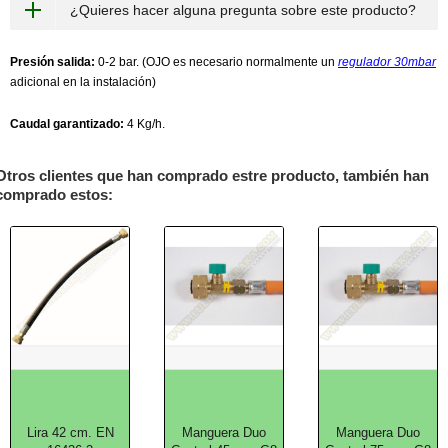
¿Quieres hacer alguna pregunta sobre este producto?
Presión salida:
0-2 bar. (OJO es necesario normalmente un
regulador 30mbar
adicional en la instalación)
Caudal garantizado:
4 Kg/h.
Otros clientes que han comprado estre producto, también han
comprado estos:
Lira 42 cm. EN
Manguera Duo
Manguera Duo