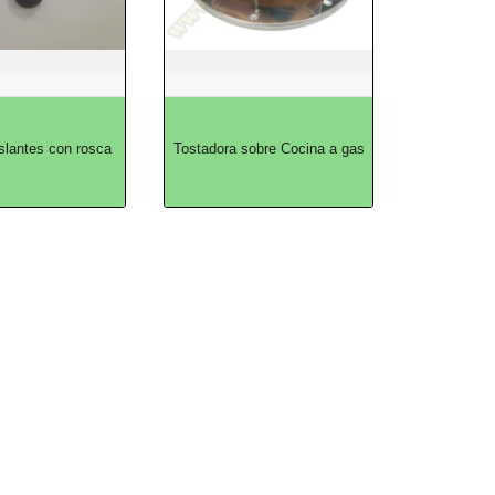
slantes con rosca
Tostadora sobre Cocina a gas