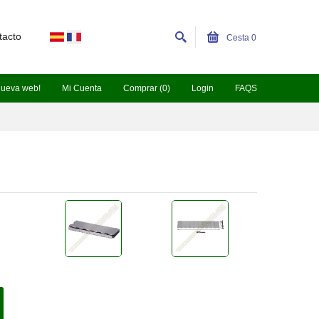
tacto
Cesta
0
nueva web!
Mi Cuenta
Comprar (0)
Login
FAQS