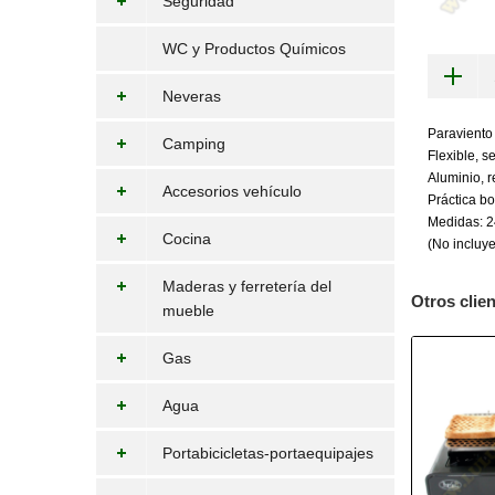
Seguridad
WC y Productos Químicos
Neveras
Paraviento 
Camping
Flexible, 
Aluminio, re
Accesorios vehículo
Práctica b
Medidas: 
Cocina
(No incluye
Maderas y ferretería del
Otros clie
mueble
Gas
Agua
Portabicicletas-portaequipajes