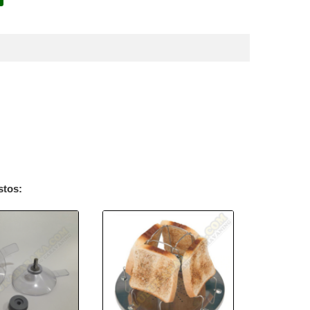
stos: