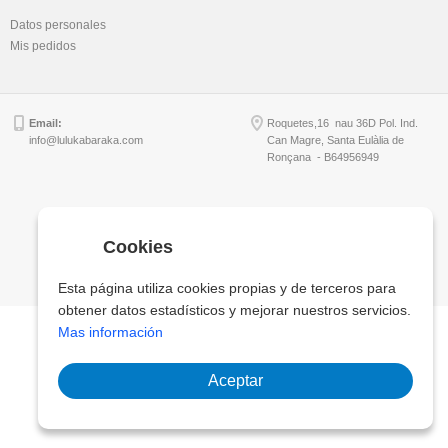
Datos personales
Mis pedidos
Email:
Roquetes,16 nau 36D Pol. Ind.
info@lulukabaraka.com
Can Magre, Santa Eulàlia de
Ronçana - B64956949
Copyright © Lulukabaraka, S.L.
Cookies
Esta página utiliza cookies propias y de terceros para
obtener datos estadísticos y mejorar nuestros servicios.
Mas información
Aceptar