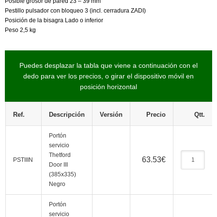
Posible grosor de pared 23 – 39 mm
Pestillo pulsador con bloqueo 3 (incl. cerradura ZADI)
Posición de la bisagra Lado o inferior
Peso 2,5 kg
Puedes desplazar la tabla que viene a continuación con el
dedo para ver los precios, o girar el dispositivo móvil en
posición horizontal
Ref.
Descripción
Versión
Precio
Qtt.
Portón
servicio
Thetford
63.53
€
PSTIIIN
Door III
(385x335)
Negro
Portón
servicio