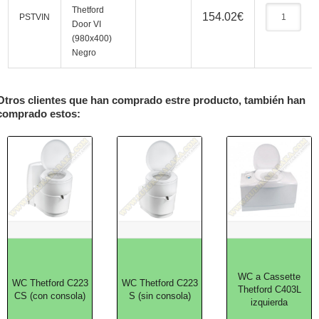
Thetford
154.02
€
PSTVIN
Door VI
(980x400)
Negro
Otros clientes que han comprado estre producto, también han
comprado estos:
WC a Cassette
WC Thetford C223
WC Thetford C223
Thetford C403L
CS (con consola)
S (sin consola)
izquierda