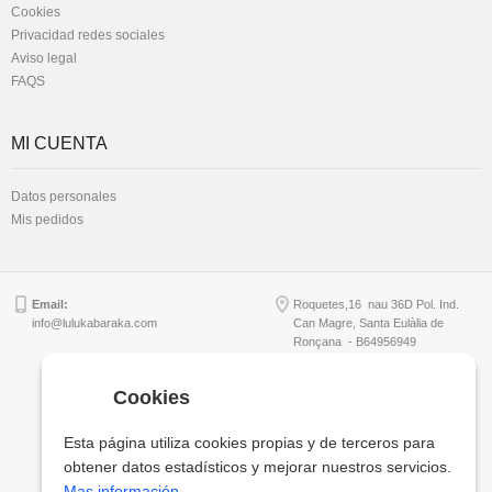
Cookies
Privacidad redes sociales
Aviso legal
FAQS
MI CUENTA
Datos personales
Mis pedidos
Email:
Roquetes,16 nau 36D Pol. Ind.
info@lulukabaraka.com
Can Magre, Santa Eulàlia de
Ronçana - B64956949
Cookies
Copyright © Lulukabaraka, S.L.
Esta página utiliza cookies propias y de terceros para
obtener datos estadísticos y mejorar nuestros servicios.
Mas información