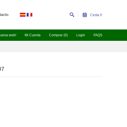
tacto
Cesta
0
nueva web!
Mi Cuenta
Comprar (0)
Login
FAQS
07