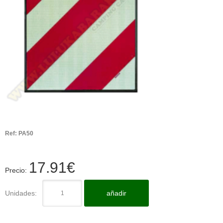
Ref:
PA50
17.91
€
Precio:
Unidades:
añadir