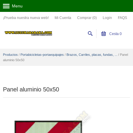
Menu
¡Prueba nuestra nueva web!
Mi Cuenta
Comprar (0)
Login
FAQS
Cesta
0
Productos
/
Portabicicletas-portaequipajes
/
Brazos, Carriles, placas, fundas, ...
/
Panel
aluminio 50x50
Panel aluminio 50x50