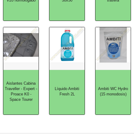
V20 homologado
50x50
trasera
Aislantes Cabina
Traveller - Expert -
Líquido Ambiti
Ambiti WC Hydro
Proace K0 -
Fresh 2L
(15 monodosis)
Space Tourer