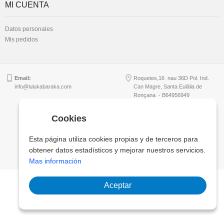
MI CUENTA
Datos personales
Mis pedidos
Email:
Roquetes,16 nau 36D Pol. Ind.
info@lulukabaraka.com
Can Magre, Santa Eulàlia de
Ronçana - B64956949
Cookies
Copyright © Lulukabaraka, S.L.
Esta página utiliza cookies propias y de terceros para
obtener datos estadísticos y mejorar nuestros servicios.
Mas información
Aceptar