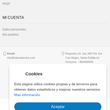
FAQS
MI CUENTA
Datos personales
Mis pedidos
Email:
Roquetes,16 nau 36D Pol. Ind.
info@lulukabaraka.com
Can Magre, Santa Eulàlia de
Ronçana - B64956949
Cookies
Copyright © Lulukabaraka, S.L.
Esta página utiliza cookies propias y de terceros para
obtener datos estadísticos y mejorar nuestros servicios.
Mas información
Aceptar