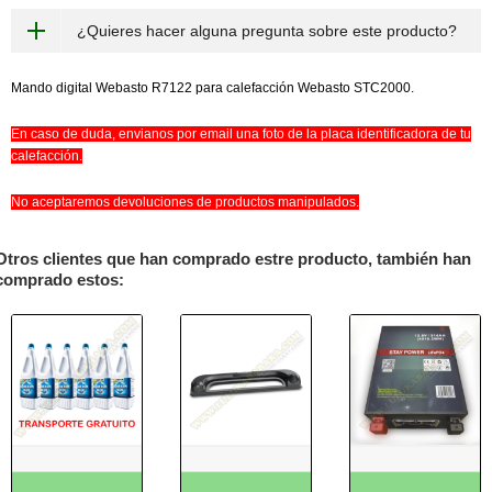
¿Quieres hacer alguna pregunta sobre este producto?
Mando digital Webasto R7122 para calefacción Webasto STC2000.
En caso de duda, envianos por email una foto de la placa identificadora de tu
calefacción.
No aceptaremos devoluciones de productos manipulados.
Otros clientes que han comprado estre producto, también han
comprado estos: