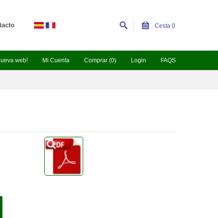
tacto
Cesta
0
nueva web!
Mi Cuenta
Comprar (0)
Login
FAQS