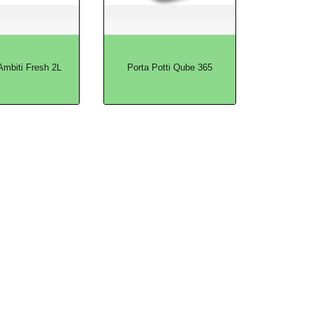
Ambiti Fresh 2L
Porta Potti Qube 365