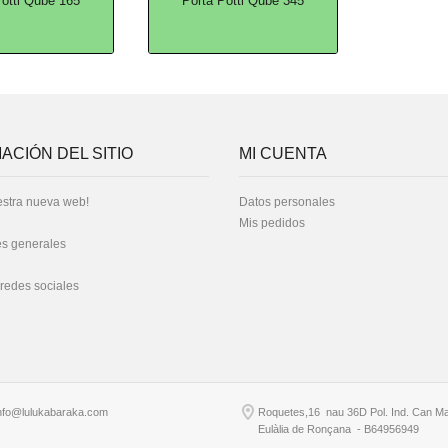
Potti Qube 165
Porta Potti Qube 345
ACIÓN DEL SITIO
MI CUENTA
stra nueva web!
Datos personales
Mis pedidos
s generales
 redes sociales
nfo@lulukabaraka.com
Roquetes,16 nau 36D Pol. Ind. Can Ma
Eulàlia de Ronçana - B64956949