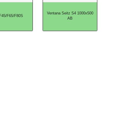
Ventana Seitz S4 1000x500
 F45/F65/F80S
AB