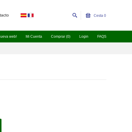
tacto
Cesta
0
nueva web!
Mi Cuenta
Comprar (0)
Login
FAQS