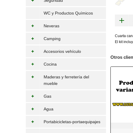
Seguridad
WC y Productos Químicos
Neveras
Cuarta cana
Camping
El kit incl
Accesorios vehículo
Otros clie
Cocina
Maderas y ferretería del
mueble
Gas
Agua
Portabicicletas-portaequipajes