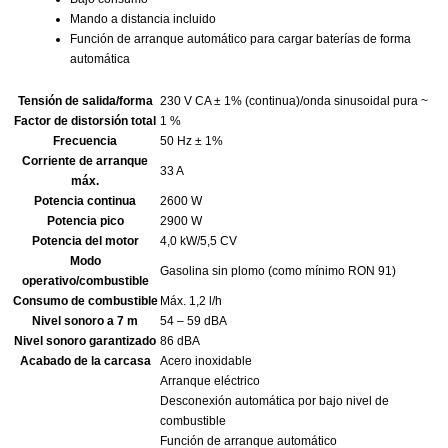
Mando a distancia incluido
Función de arranque automático para cargar baterías de forma
automática
Tensión de salida/forma
230 V CA ± 1% (continua)/onda sinusoidal pura ~
Factor de distorsión total
1 %
Frecuencia
50 Hz ± 1%
Corriente de arranque
33 A
máx.
Potencia continua
2600 W
Potencia pico
2900 W
Potencia del motor
4,0 kW/5,5 CV
Modo
Gasolina sin plomo (como mínimo RON 91)
operativo/combustible
Consumo de combustible
Máx. 1,2 l/h
Nivel sonoro a 7 m
54 – 59 dBA
Nivel sonoro garantizado
86 dBA
Acabado de la carcasa
Acero inoxidable
Arranque eléctrico
Desconexión automática por bajo nivel de
combustible
Función de arranque automático