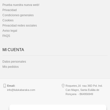
Prueba nuestra nueva web!
Privacidad
Condiciones generales
Cookies
Privacidad redes sociales
Aviso legal
FAQS
MI CUENTA
Datos personales
Mis pedidos
Email:
Roquetes,16 nau 36D Pol. Ind.
info@lulukabaraka.com
Can Magre, Santa Eulàlia de
Ronçana - B64956949
Copyright © Lulukabaraka, S.L.