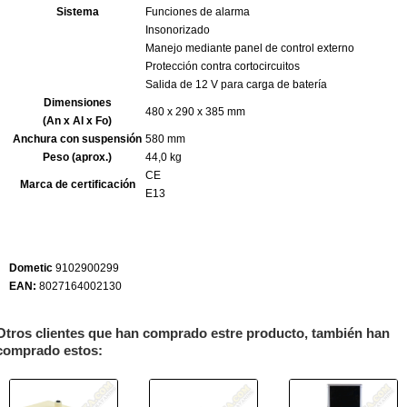
Sistema
Funciones de alarma
Insonorizado
Manejo mediante panel de control externo
Protección contra cortocircuitos
Salida de 12 V para carga de batería
Dimensiones
480 x 290 x 385 mm
(An x Al x Fo)
Anchura con suspensión
580 mm
Peso (aprox.)
44,0 kg
CE
Marca de certificación
E13
Dometic
9102900299
EAN:
8027164002130
Otros clientes que han comprado estre producto, también han
comprado estos: