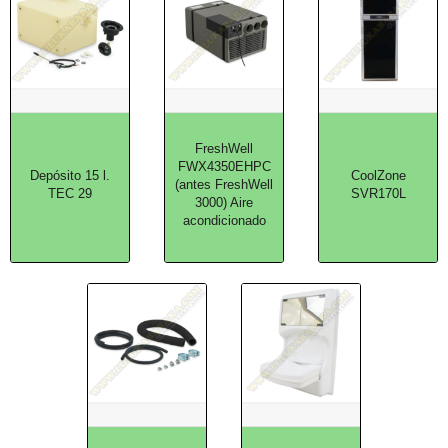
FreshWell
FWX4350EHPC
Depósito 15 l.
CoolZone
(antes FreshWell
TEC 29
SVR170L
3000) Aire
acondicionado