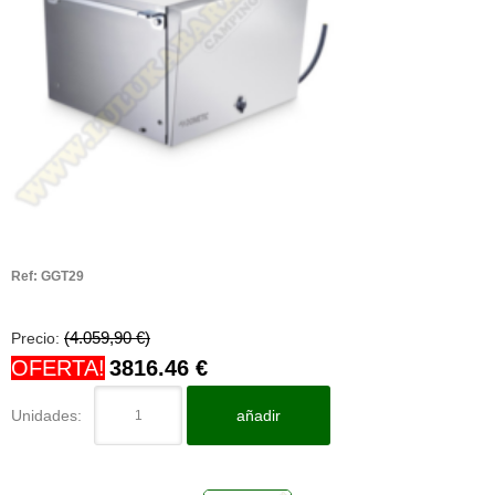
Ref:
GGT29
(4.059,90 €)
Precio:
OFERTA!
3816.46
€
Unidades:
añadir