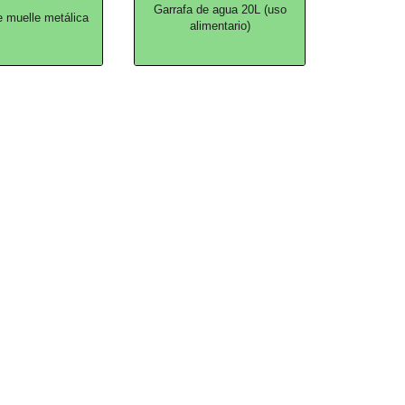
Garrafa de agua 20L (uso
e muelle metálica
alimentario)