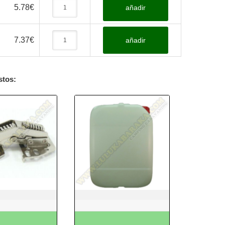
5.78
€
añadir
7.37
€
añadir
stos: