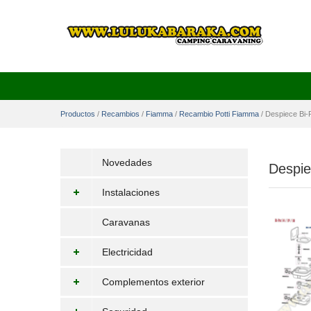
Productos
/
Recambios
/
Fiamma
/
Recambio Potti Fiamma
/
Despiece Bi-
Novedades
Despie
Instalaciones
Caravanas
Electricidad
Complementos exterior