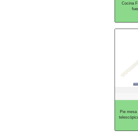
Cocina F
fue
Pie mesa 
telescópi