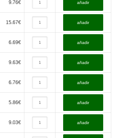
9.76
€
añadir
15.67
€
añadir
6.69
€
añadir
9.63
€
añadir
6.76
€
añadir
5.86
€
añadir
9.03
€
añadir