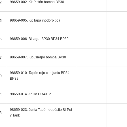
98659-002. Kit Pistón bomba BP30
2
98659-005. Kit Tapa inodoro bca.
5
98659-006. Bisagra BP30 BP34 BP39
6
98659-007. Kit Cuerpo bomba BP30
7
98659-010. Tapón rojo con junta BP34
0
BP39
98659-014. Anillo OR4312
4
98659-023. Junta Tapón depósito Bi-Pot
3
y Tank