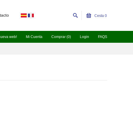
tacto
Cesta
0
nueva web!
Mi Cuenta
Comprar (0)
Login
FAQS