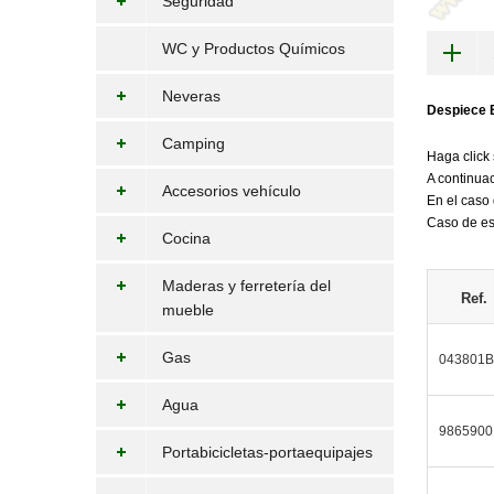
Seguridad
WC y Productos Químicos
Neveras
Despiece 
Camping
Haga click 
A continuac
Accesorios vehículo
En el caso 
Caso de est
Cocina
Maderas y ferretería del
Ref.
mueble
Gas
043801B
Agua
9865900
Portabicicletas-portaequipajes