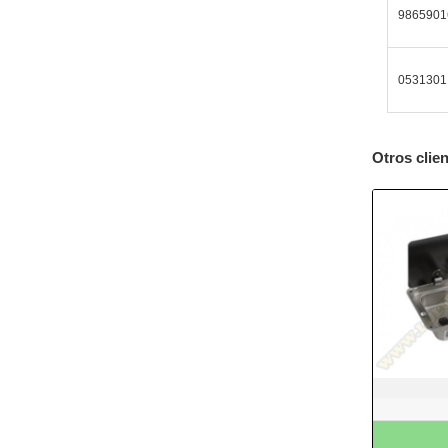
9865901
0531301
Otros clie